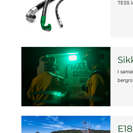
TESS l
Sik
I samar
bergr
E18