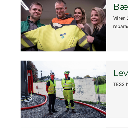
Bæ
Våren 
repara
Lev
TESS h