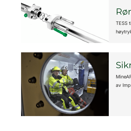
Rør
TESS t
høytry
Sik
MineAR
av Imp