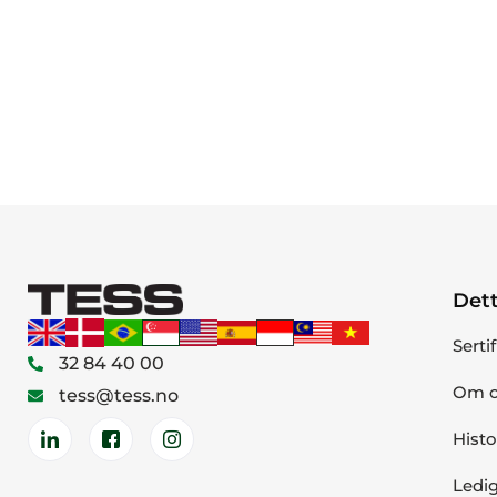
Dett
Serti
32 84 40 00
Om o
tess@tess.no
Histo
Ledig