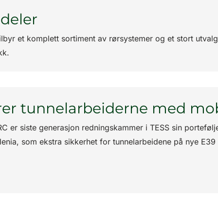
deler
ilbyr et komplett sortiment av rørsystemer og et stort utval
kk.
rer tunnelarbeiderne med mo
C er siste generasjon redningskammer i TESS sin portefølje. 
lenia, som ekstra sikkerhet for tunnelarbeidene på nye E3