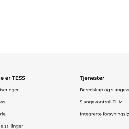
e er TESS
Tjenester
fiseringer
Beredskap og slangev
ss
Slangekontroll THM
rie
Integrerte forsyningsl
e stillinger