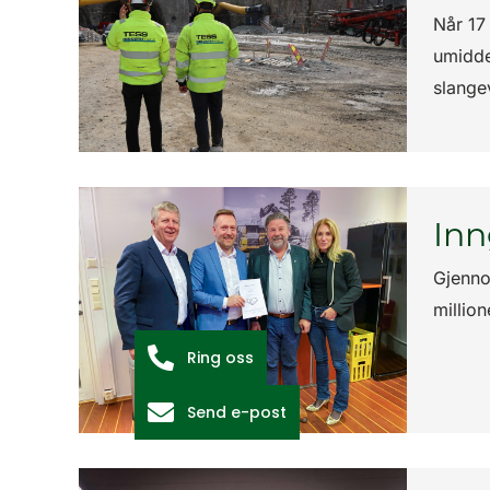
Når 17
umiddel
slange
Inn
Gjenno
million
Ring oss
Send e-post