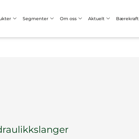
ukter
Segmenter
Om oss
Aktuelt
Bærekraft
raulikkslanger