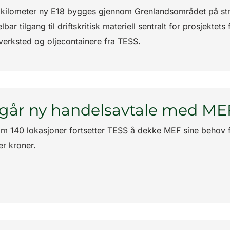
 kilometer ny E18 bygges gjennom Grenlandsområdet på st
bar tilgang til driftskritisk materiell sentralt for prosjektet
verksted og oljecontainere fra TESS.
går ny handelsavtale med ME
m 140 lokasjoner fortsetter TESS å dekke MEF sine behov for
er kroner.