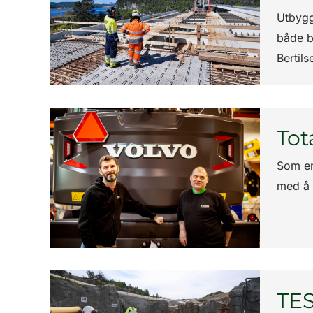
Utbygg
både b
Bertil
Tot
Som en
med å 
TES