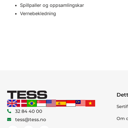
Spillpaller og oppsamlingskar
Vernebekledning
Dett
Serti
32 84 40 00
Om o
tess@tess.no