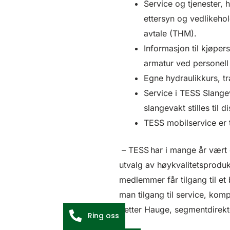
Service og tjenester, h
ettersyn og vedlikeho
avtale (THM).
Informasjon til kjøpe
armatur ved personell
Egne hydraulikkurs, t
Service i TESS Slang
slangevakt stilles til 
TESS mobilservice er t
– TESS har i mange år vært 
utvalg av høykvalitetsproduk
medlemmer får tilgang til et
man tilgang til service, kom
Petter Hauge, segmentdirekt
Ring oss