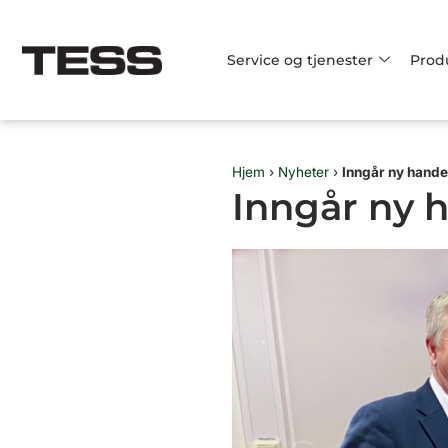
Hopp
rett
Service og tjenester
Prod
til
innholdet
Hjem
›
Nyheter
›
Inngår ny hand
Inngår ny 