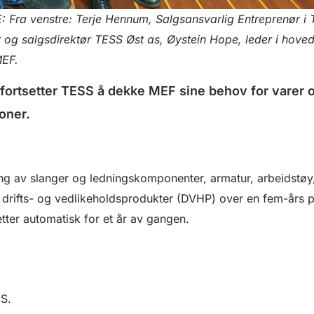
a venstre: Terje Hennum, Salgsansvarlig Entreprenør i T
 og salgsdirektør TESS Øst as, Øystein Hope, leder i hoved
MEF.
ortsetter TESS å dekke MEF sine behov for varer og 
oner.
ing av slanger og ledningskomponenter, armatur, arbeidstøy
g drifts- og vedlikeholdsprodukter (DVHP) over en fem-års 
etter automatisk for et år av gangen.
MS.