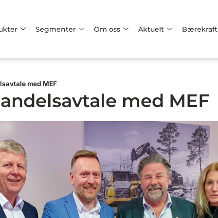
ukter
Segmenter
Om oss
Aktuelt
Bærekraft
elsavtale med MEF
handelsavtale med MEF