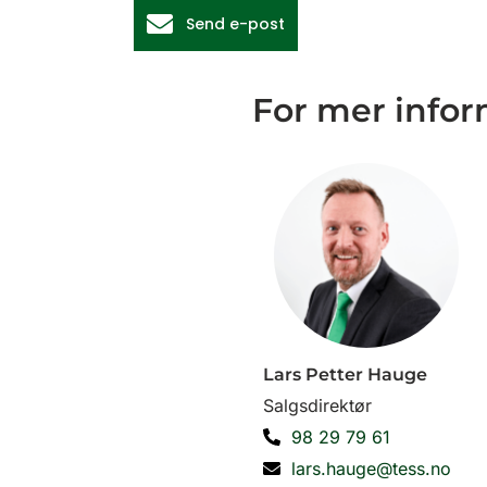
Send e-post
For mer infor
Lars Petter Hauge
Salgsdirektør
98 29 79 61
lars.hauge@tess.no