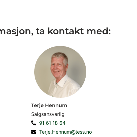
masjon, ta kontakt med:
Terje Hennum
Salgsansvarlig
91 61 18 64
Terje.Hennum@tess.no