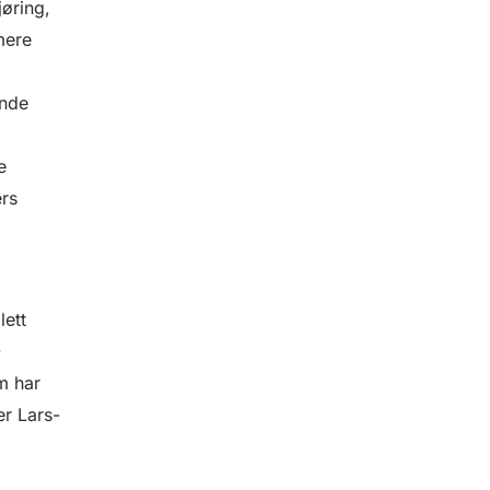
jøring,
mere
ende
le
rs
lett
-
m har
er Lars-