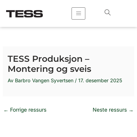
Hopp
rett
til
innholdet
TESS Produksjon –
Montering og sveis
Av
Barbro Vangen Syvertsen
/
17. desember 2025
←
Forrige ressurs
Neste ressurs
→