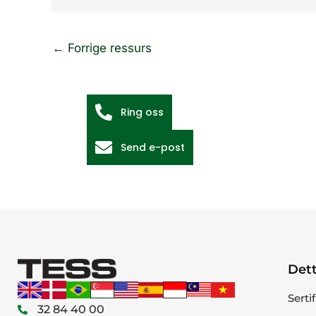
←
Forrige ressurs
Ring oss
Send e-post
Dett
Serti
32 84 40 00