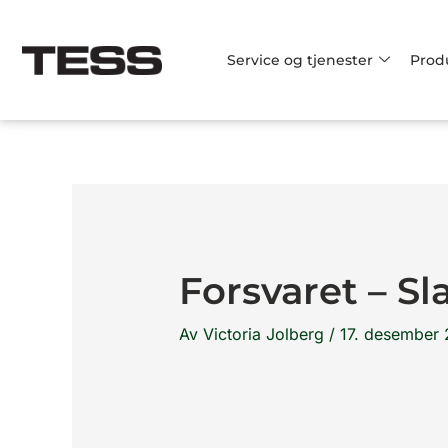
Hopp
rett
Service og tjenester
Prod
til
innholdet
Forsvaret – Sl
Av
Victoria Jolberg
/
17. desember