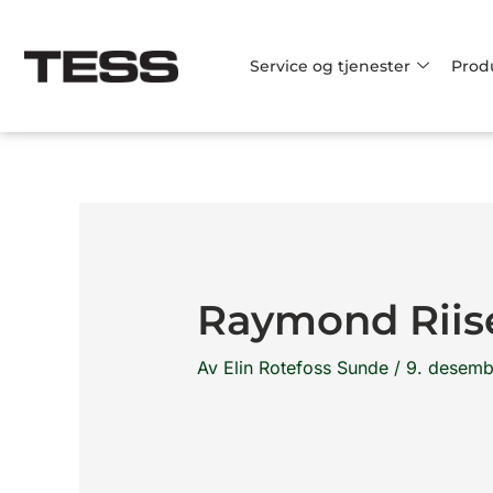
Hopp
rett
Service og tjenester
Prod
til
innholdet
Raymond Riis
Av
Elin Rotefoss Sunde
/
9. desemb