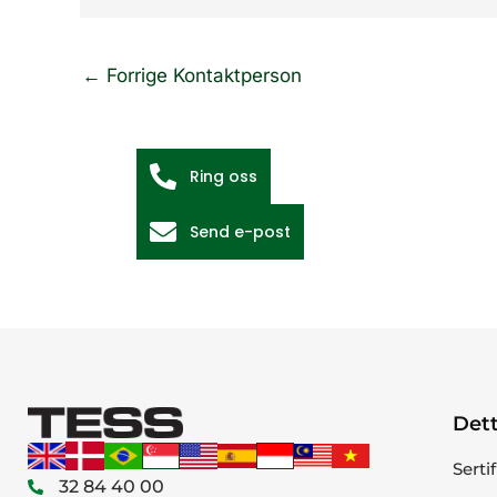
←
Forrige Kontaktperson
Ring oss
Send e-post
Dett
Serti
32 84 40 00