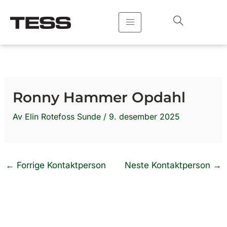
Hopp
rett
til
innholdet
Ronny Hammer Opdahl
Av
Elin Rotefoss Sunde
/
9. desember 2025
←
Forrige Kontaktperson
Neste Kontaktperson
→