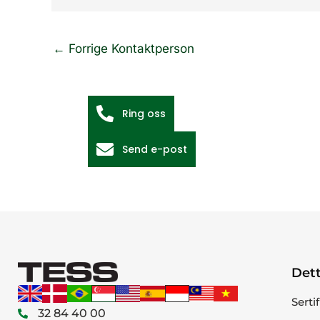
←
Forrige Kontaktperson
Ring oss
Send e-post
Dett
Serti
32 84 40 00