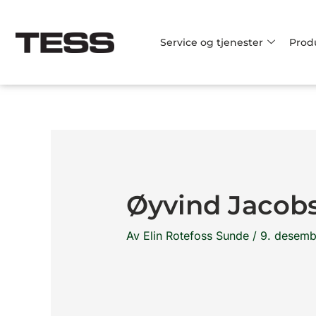
Hopp
rett
Service og tjenester
Prod
til
innholdet
Øyvind Jacob
Av
Elin Rotefoss Sunde
/
9. desemb