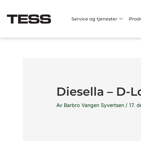
Hopp
rett
Service og tjenester
Prod
til
innholdet
Diesella – D-
Av
Barbro Vangen Syvertsen
/
17. 