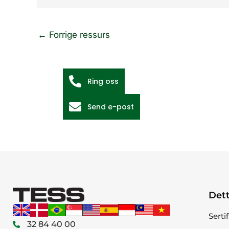
←
Forrige ressurs
Ring oss
Send e-post
Dett
Serti
32 84 40 00