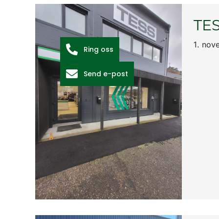
TES
1. nov
Ring oss
Send e-post