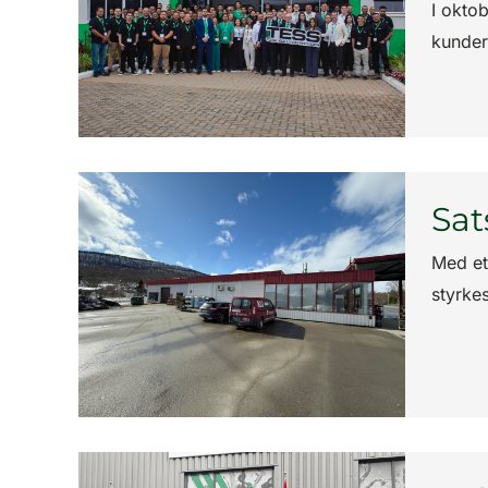
I okto
kunder,
Sat
Med et
styrke