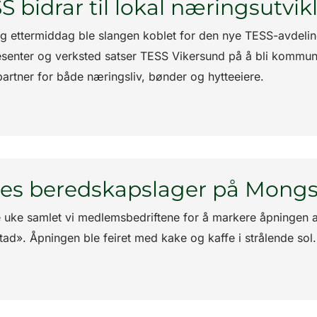
S bidrar til lokal næringsutvik
g ettermiddag ble slangen koblet for den nye TESS-avdeling
esenter og verksted satser TESS Vikersund på å bli kommun
 partner for både næringsliv, bønder og hytteeiere.
les beredskapslager på Mong
e uke samlet vi medlemsbedriftene for å markere åpningen 
ad». Åpningen ble feiret med kake og kaffe i strålende sol.