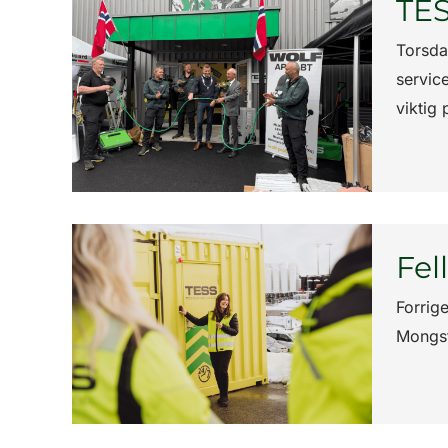
TES
Torsda
servic
viktig
Fel
Forrig
Mongst