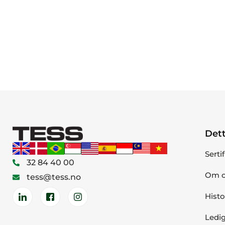
Dett
Serti
32 84 40 00
Om o
tess@tess.no
Histo
Ledig