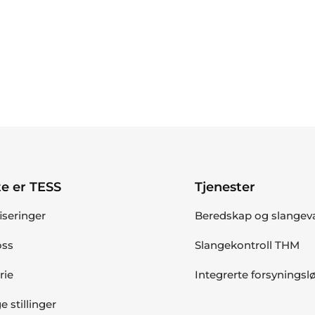
e er TESS
Tjenester
fiseringer
Beredskap og slangev
ss
Slangekontroll THM
rie
Integrerte forsyningsl
e stillinger