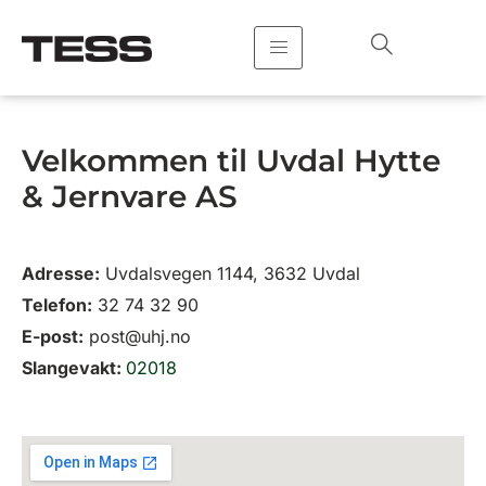
Hopp
rett
til
innholdet
Velkommen til Uvdal Hytte
& Jernvare AS
Adresse:
Uvdalsvegen 1144, 3632 Uvdal
Telefon:
32 74 32 90
E-post:
post@uhj.no
Slangevakt:
02018