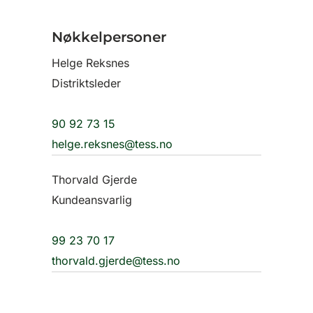
Nøkkelpersoner
Helge Reksnes
Distriktsleder
90 92 73 15
helge.reksnes@tess.no
Thorvald Gjerde
Kundeansvarlig
99 23 70 17
thorvald.gjerde@tess.no