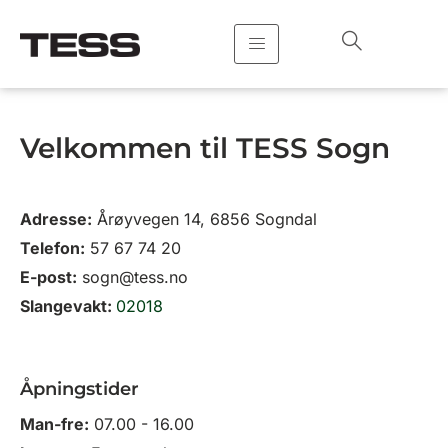
Hopp
rett
til
innholdet
Velkommen til TESS Sogn
Adresse:
Årøyvegen 14, 6856 Sogndal
Telefon:
57 67 74 20
E-post:
sogn@tess.no
Slangevakt:
02018
Åpningstider
Man-fre:
07.00 - 16.00