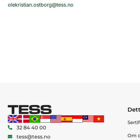
olekristian.ostborg@tess.no
Dett
Serti
32 84 40 00
Om o
tess@tess.no