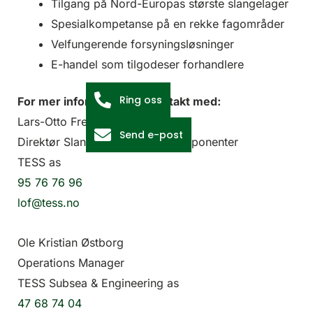
Tilgang på Nord-Europas største slangelager
Spesialkompetanse på en rekke fagområder
Velfungerende forsyningsløsninger
E-handel som tilgodeser forhandlere
Ring oss
For mer informasjon, ta kontakt med:
Lars-Otto Fredriksen
Send e-post
Direktør Slanger og ledningskomponenter
TESS as
95 76 76 96
lof@tess.no
Ole Kristian Østborg
Operations Manager
TESS Subsea & Engineering as
47 68 74 04