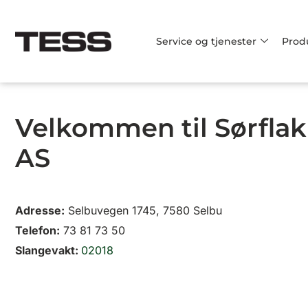
Hopp
rett
Service og tjenester
Prod
til
innholdet
Velkommen til Sørflak
AS
Adresse:
Selbuvegen 1745, 7580 Selbu
Telefon:
73 81 73 50
Slangevakt:
02018