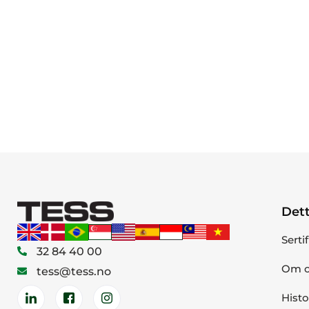
Dett
Serti
32 84 40 00
Om o
tess@tess.no
Histo