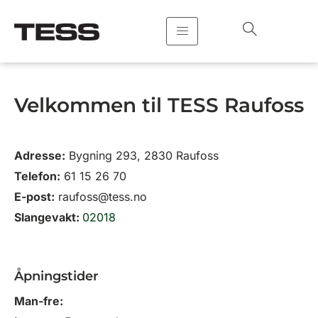
Hopp
rett
til
innholdet
Velkommen til TESS Raufoss
Adresse:
Bygning 293, 2830 Raufoss
Telefon:
61 15 26 70
E-post:
raufoss@tess.no
Slangevakt:
02018
Åpningstider
Man-fre: