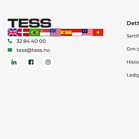
Dett
Serti
32 84 40 00
Om o
tess@tess.no
Histo
Ledig