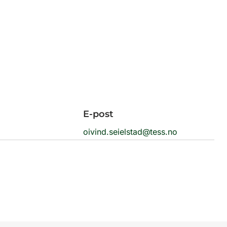
E-post
oivind.seielstad@tess.no