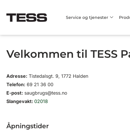
Hopp
rett
Service og tjenester
Prod
til
innholdet
Velkommen til TESS P
Adresse:
Tistedalsgt. 9, 1772 Halden
Telefon:
69 21 36 00
E-post:
saugbrugs@tess.no
Slangevakt:
02018
Åpningstider