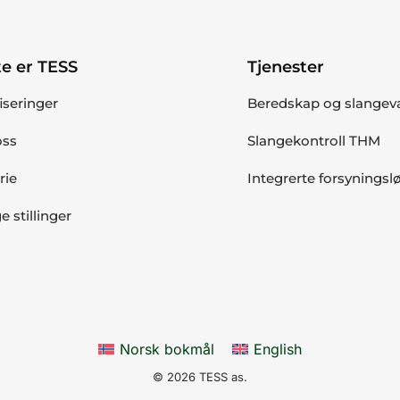
e er TESS
Tjenester
fiseringer
Beredskap og slangev
ss
Slangekontroll THM
rie
Integrerte forsyningsl
e stillinger
Norsk bokmål
English
© 2026 TESS as.