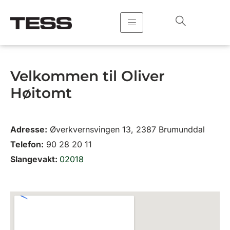
Hopp
rett
til
innholdet
Velkommen til Oliver
Høitomt
Adresse:
Øverkvernsvingen 13, 2387 Brumunddal
Telefon:
90 28 20 11
Slangevakt:
02018