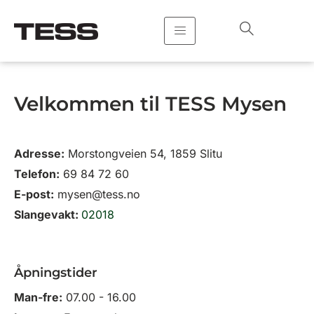
Hopp
rett
til
innholdet
Velkommen til TESS Mysen
Adresse:
Morstongveien 54, 1859 Slitu
Telefon:
69 84 72 60
E-post:
mysen@tess.no
Slangevakt:
02018
Åpningstider
Man-fre:
07.00 - 16.00