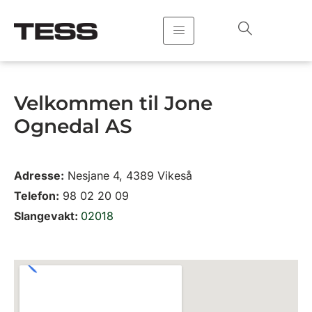
Hopp
rett
til
innholdet
Velkommen til Jone
Ognedal AS
Adresse:
Nesjane 4, 4389 Vikeså
Telefon:
98 02 20 09
Slangevakt:
02018