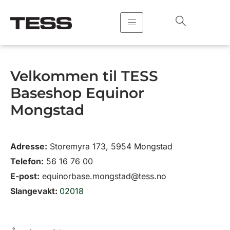
Hopp
rett
til
innholdet
Velkommen til TESS
Baseshop Equinor
Mongstad
Adresse:
Storemyra 173, 5954 Mongstad
Telefon:
56 16 76 00
E-post:
equinorbase.mongstad@tess.no
Slangevakt:
02018