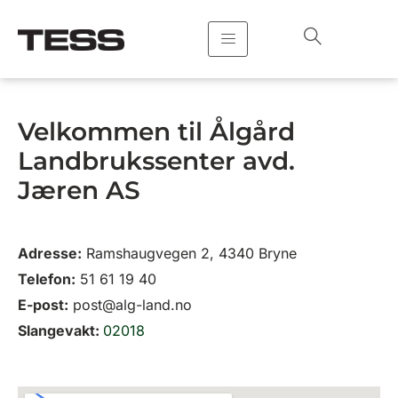
Hopp
rett
til
innholdet
Velkommen til Ålgård
Landbrukssenter avd.
Jæren AS
Adresse:
Ramshaugvegen 2, 4340 Bryne
Telefon:
51 61 19 40
E-post:
post@alg-land.no
Slangevakt:
02018