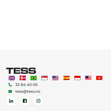
32 84 40 00
tess@tess.no