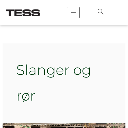
Hopp
rett
til
innholdet
Slanger og
rør