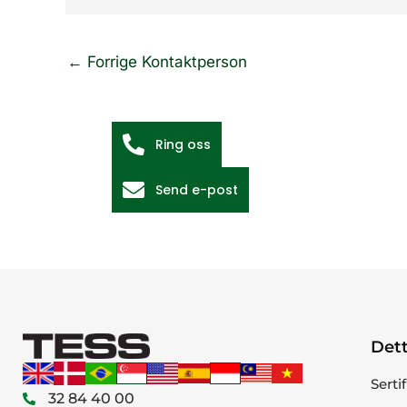
←
Forrige Kontaktperson
Ring oss
Send e-post
Dett
Serti
32 84 40 00