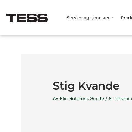
Hopp
rett
Service og tjenester
Prod
til
innholdet
Stig Kvande
Av
Elin Rotefoss Sunde
/
8. desemb