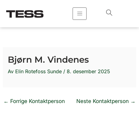
Hopp
rett
til
innholdet
Bjørn M. Vindenes
Av
Elin Rotefoss Sunde
/
8. desember 2025
←
Forrige Kontaktperson
Neste Kontaktperson
→