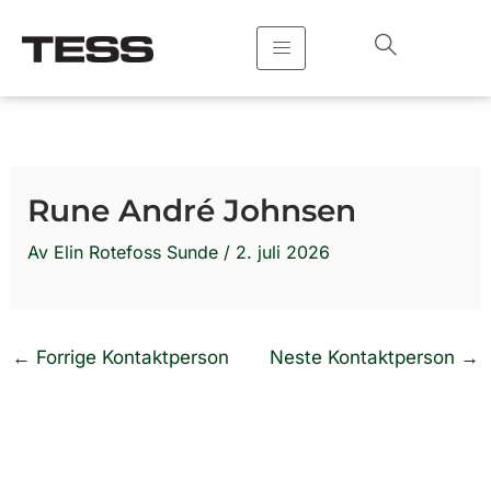
Hopp
rett
til
innholdet
Rune André Johnsen
Av
Elin Rotefoss Sunde
/
2. juli 2026
←
Forrige Kontaktperson
Neste Kontaktperson
→