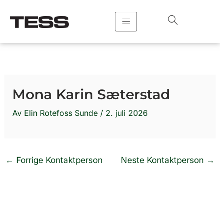
Hopp
rett
til
innholdet
Mona Karin Sæterstad
Av
Elin Rotefoss Sunde
/
2. juli 2026
←
Forrige Kontaktperson
Neste Kontaktperson
→