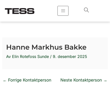
Hopp
rett
til
innholdet
Hanne Markhus Bakke
Av
Elin Rotefoss Sunde
/
9. desember 2025
←
Forrige Kontaktperson
Neste Kontaktperson
→