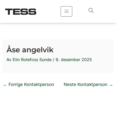
Hopp
rett
til
innholdet
Åse angelvik
Av
Elin Rotefoss Sunde
/
9. desember 2025
←
Forrige Kontaktperson
Neste Kontaktperson
→