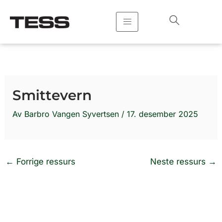
Hopp
rett
til
innholdet
Smittevern
Av
Barbro Vangen Syvertsen
/
17. desember 2025
←
Forrige ressurs
Neste ressurs
→