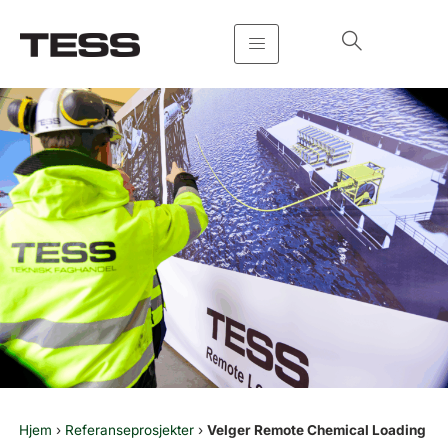
Hopp
rett
til
innholdet
Hjem
›
Referanseprosjekter
›
Velger Remote Chemical Loading