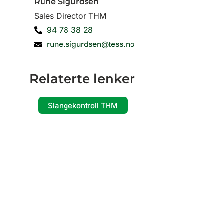
Rune Sigurdsen
Sales Director THM
94 78 38 28
rune.sigurdsen@tess.no
Relaterte lenker
Slangekontroll THM