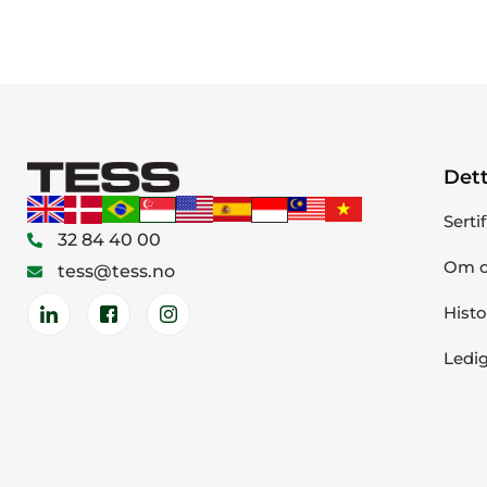
Dett
Serti
32 84 40 00
Om o
tess@tess.no
Histo
Ledig