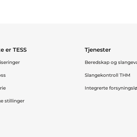
e er TESS
Tjenester
fiseringer
Beredskap og slangev
ss
Slangekontroll THM
rie
Integrerte forsyningsl
e stillinger