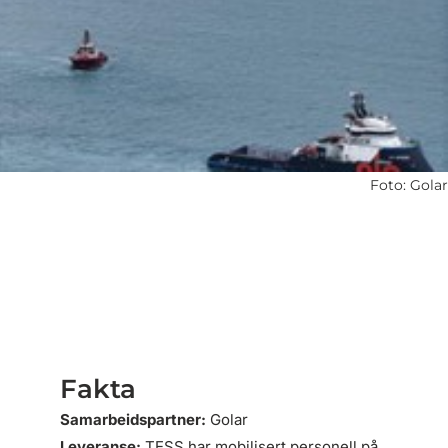
Foto: Golar
Fakta
Samarbeidspartner:
Golar
Leveranse:
TESS har mobilisert personell på