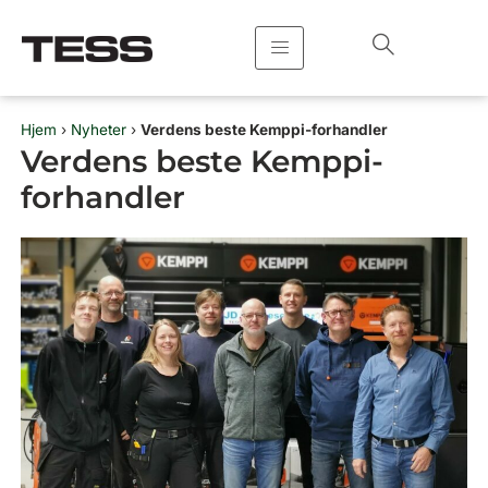
Hopp
rett
til
innholdet
Hjem
›
Nyheter
›
Verdens beste Kemppi-forhandler
Verdens beste Kemppi-
forhandler