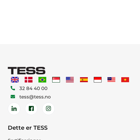
32 84 40 00
tess@tess.no
Dette er TESS