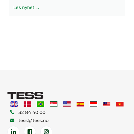
Les nyhet →
32 84 40 00
tess@tess.no