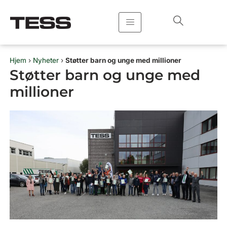
Hopp
rett
til
innholdet
Hjem
›
Nyheter
›
Støtter barn og unge med millioner
Støtter barn og unge med
millioner