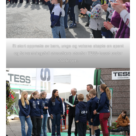
Et stort oppmøte av barn, unge og voksne skapte en spent
og forventningsfull atmosfære utenfor TESS-huset under
utdelingen.