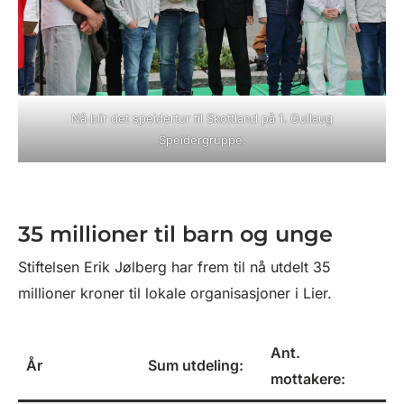
Nå blir det speidertur til Skottland på 1. Gullaug
Speidergruppe.
35 millioner til barn og unge
Stiftelsen Erik Jølberg har frem til nå utdelt 35
millioner kroner til lokale organisasjoner i Lier.
Ant.
År
Sum utdeling:
mottakere: