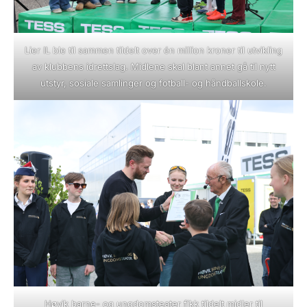
Lier IL ble til sammen tildelt over én million kroner til utvikling
av klubbens idrettslag. Midlene skal blant annet gå til nytt
utstyr, sosiale samlinger og fotball- og håndballskole.
Høvik barne- og ungdomsteater fikk tildelt midler til