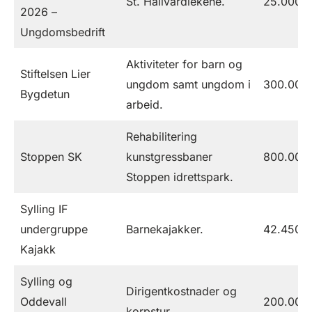
St. Hallvardlekene.
25.000
2026 –
Ungdomsbedrift
Aktiviteter for barn og
Stiftelsen Lier
ungdom samt ungdom i
300.000
Bygdetun
arbeid.
Rehabilitering
Stoppen SK
kunstgressbaner
800.000
Stoppen idrettspark.
Sylling IF
undergruppe
Barnekajakker.
42.450
Kajakk
Sylling og
Dirigentkostnader og
Oddevall
200.000
korpstur.