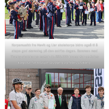
Korpsmusikk fra Høvik og Lier skolekorps bidro også til å
skape god stemning på den solrike dagen. Sammen med
Tranby skolekorps mottok de 550.000 kroner for en felles
korpstur for relasjonsbygging og felles utvikling.