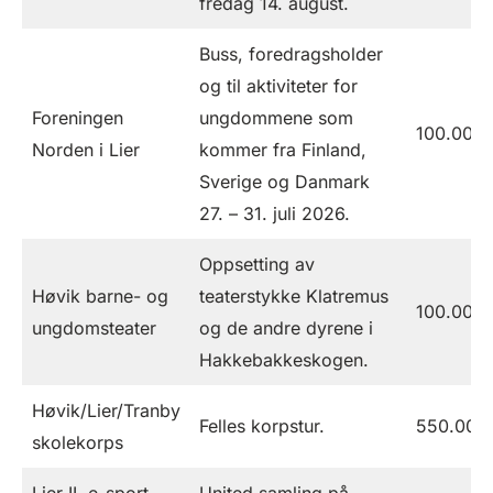
fredag 14. august.
Buss, foredragsholder
og til aktiviteter for
Foreningen
ungdommene som
100.000
Norden i Lier
kommer fra Finland,
Sverige og Danmark
27. – 31. juli 2026.
Oppsetting av
Høvik barne- og
teaterstykke Klatremus
100.000
ungdomsteater
og de andre dyrene i
Hakkebakkeskogen.
Høvik/Lier/Tranby
Felles korpstur.
550.000
skolekorps
Lier IL e-sport
United samling på