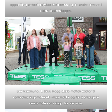
oppsetting av teaterstykke Klatremus og de andre dyrene i
Hakkebakkeskogen.
Lier kommune, 1. trinn Hegg skole mottok midler til
konkretiseringsmateriell i matematikk og for å arrangere
«matematikkens dag» for elevene.