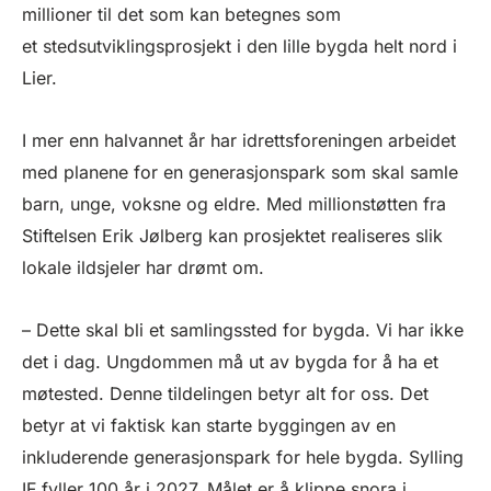
millioner til det som kan betegnes som
et stedsutviklingsprosjekt i den lille bygda helt nord i
Lier.
I mer enn halvannet år har idrettsforeningen arbeidet
med planene for en generasjonspark som skal samle
barn, unge, voksne og eldre. Med millionstøtten fra
Stiftelsen Erik Jølberg kan prosjektet realiseres slik
lokale ildsjeler har drømt om.
– Dette skal bli et samlingssted for bygda. Vi har ikke
det i dag. Ungdommen må ut av bygda for å ha et
møtested. Denne tildelingen betyr alt for oss. Det
betyr at vi faktisk kan starte byggingen av en
inkluderende generasjonspark for hele bygda. Sylling
IF fyller 100 år i 2027. Målet er å klippe snora i