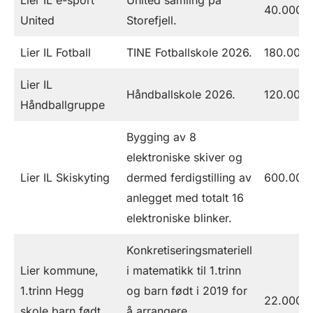
40.000
United
Storefjell.
Lier IL Fotball
TINE Fotballskole 2026.
180.000
Lier IL
Håndballskole 2026.
120.000
Håndballgruppe
Bygging av 8
elektroniske skiver og
Lier IL Skiskyting
dermed ferdigstilling av
600.000
anlegget med totalt 16
elektroniske blinker.
Konkretiseringsmateriell
Lier kommune,
i matematikk til 1.trinn
1.trinn Hegg
og barn født i 2019 for
22.000
skole barn født
å arrangere