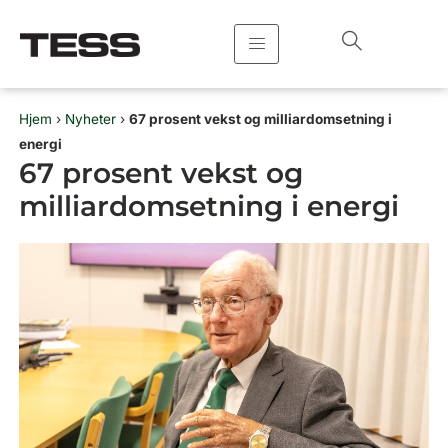
Hopp
rett
til
innholdet
Hjem
›
Nyheter
›
67 prosent vekst og milliardomsetning i
energi
67 prosent vekst og
milliardomsetning i energi