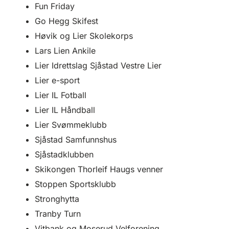
Fun Friday
Go Hegg Skifest
Høvik og Lier Skolekorps
Lars Lien Ankile
Lier Idrettslag Sjåstad Vestre Lier
Lier e-sport
Lier IL Fotball
Lier IL Håndball
Lier Svømmeklubb
Sjåstad Samfunnshus
Sjåstadklubben
Skikongen Thorleif Haugs venner
Stoppen Sportsklubb
Stronghytta
Tranby Turn
Vitbank og Moserud Velforening