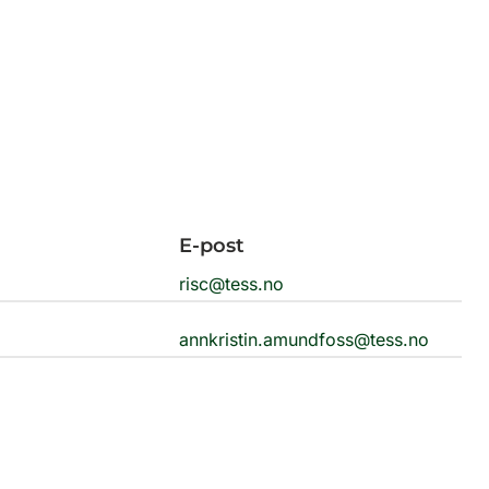
E-post
0
risc@tess.no
annkristin.amundfoss@tess.no