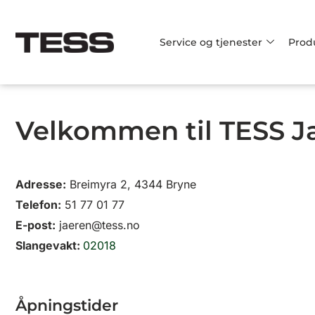
Hopp
rett
Service og tjenester
Prod
til
innholdet
Velkommen til TESS 
Adresse:
Breimyra 2, 4344 Bryne
Telefon:
51 77 01 77
E-post:
jaeren@tess.no
Slangevakt:
02018
Åpningstider