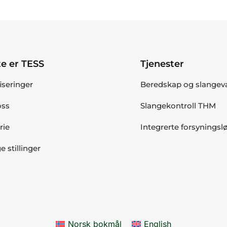
e er TESS
Tjenester
fiseringer
Beredskap og slangev
ss
Slangekontroll THM
rie
Integrerte forsyningsl
e stillinger
Norsk bokmål
English