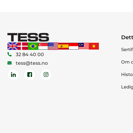
Dett
Serti
32 84 40 00
Om o
tess@tess.no
Histo
Ledig