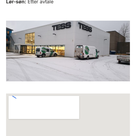
Lør-søn:
Etter avtale