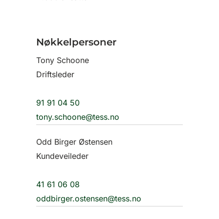
Nøkkelpersoner
Tony Schoone
Driftsleder
91 91 04 50
tony.schoone@tess.no
Odd Birger Østensen
Kundeveileder
41 61 06 08
oddbirger.ostensen@tess.no