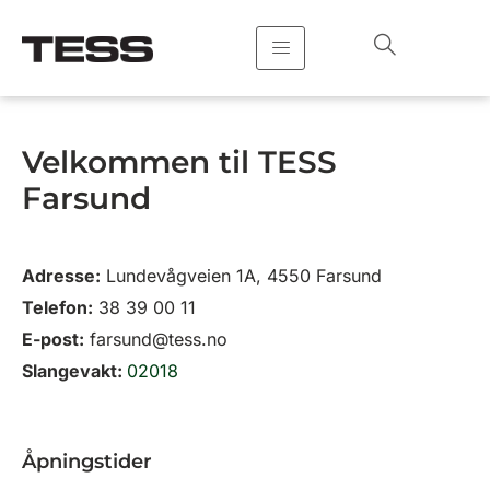
Hopp
rett
til
innholdet
Velkommen til TESS
Farsund
Adresse:
Lundevågveien 1A, 4550 Farsund
Telefon:
38 39 00 11
E-post:
farsund@tess.no
Slangevakt:
02018
Åpningstider