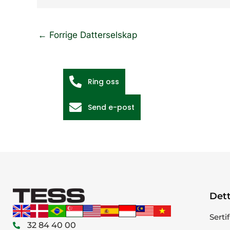
←
Forrige Datterselskap
Ring oss
Send e-post
Dett
Serti
32 84 40 00