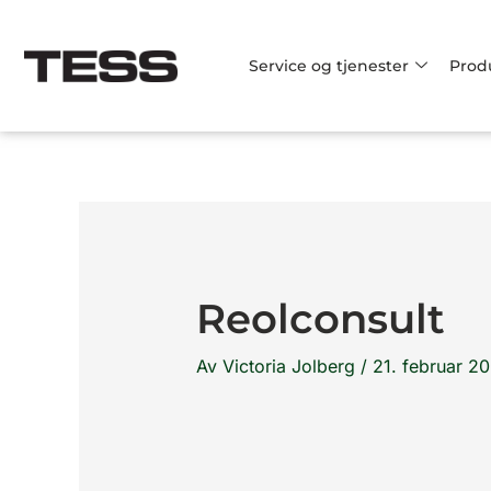
Hopp
rett
Service og tjenester
Prod
til
innholdet
Reolconsult
Av
Victoria Jolberg
/
21. februar 2