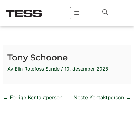
Hopp
rett
til
innholdet
Tony Schoone
Av
Elin Rotefoss Sunde
/
10. desember 2025
←
Forrige Kontaktperson
Neste Kontaktperson
→