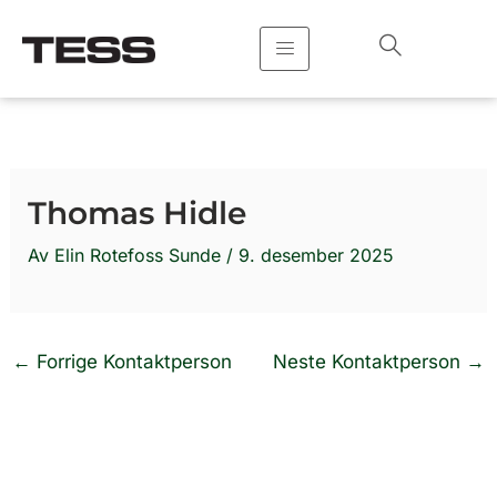
Hopp
rett
til
innholdet
Thomas Hidle
Av
Elin Rotefoss Sunde
/
9. desember 2025
←
Forrige Kontaktperson
Neste Kontaktperson
→