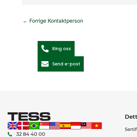
←
Forrige Kontaktperson
Ring oss
Send e-post
Dett
Serti
32 84 40 00