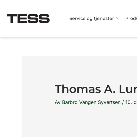
Hopp
rett
Service og tjenester
Prod
til
innholdet
Thomas A. Lu
Av
Barbro Vangen Syvertsen
/
10. 