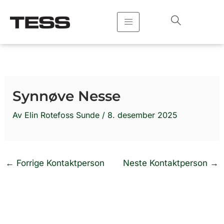
Hopp
rett
til
innholdet
Synnøve Nesse
Av
Elin Rotefoss Sunde
/
8. desember 2025
←
Forrige Kontaktperson
Neste Kontaktperson
→