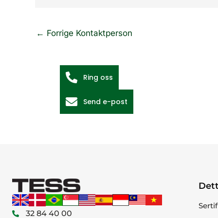
←
Forrige Kontaktperson
Ring oss
Send e-post
Dett
Serti
32 84 40 00