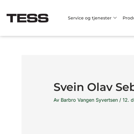
Hopp
rett
Service og tjenester
Prod
til
innholdet
Svein Olav Se
Av
Barbro Vangen Syvertsen
/
12. 