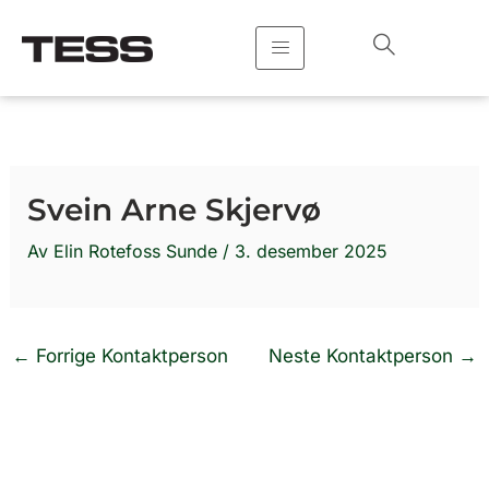
Hopp
rett
til
innholdet
Svein Arne Skjervø
Av
Elin Rotefoss Sunde
/
3. desember 2025
←
Forrige Kontaktperson
Neste Kontaktperson
→