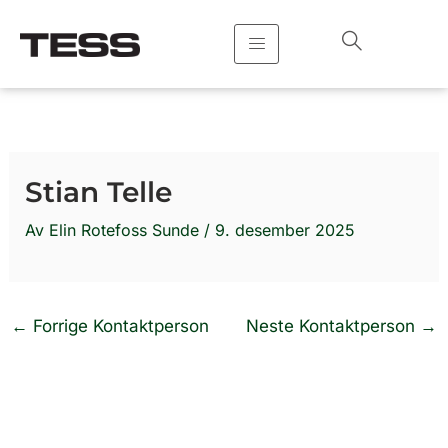
Hopp
rett
til
innholdet
Stian Telle
Av
Elin Rotefoss Sunde
/
9. desember 2025
←
Forrige Kontaktperson
Neste Kontaktperson
→