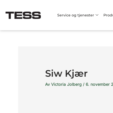
Hopp
rett
Service og tjenester
Prod
til
innholdet
Siw Kjær
Av
Victoria Jolberg
/
6. november 