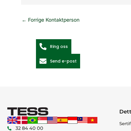
←
Forrige Kontaktperson
Ring oss
Send e-post
Dett
Serti
32 84 40 00