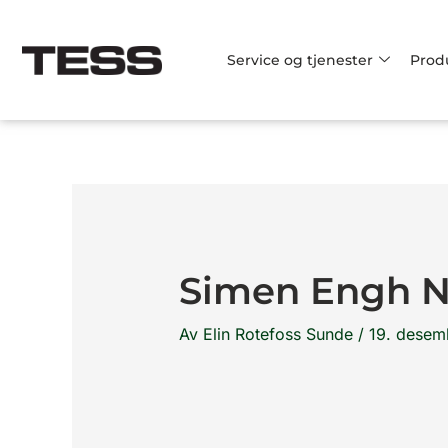
Hopp
rett
Service og tjenester
Prod
til
innholdet
Simen Engh N
Av
Elin Rotefoss Sunde
/
19. desem