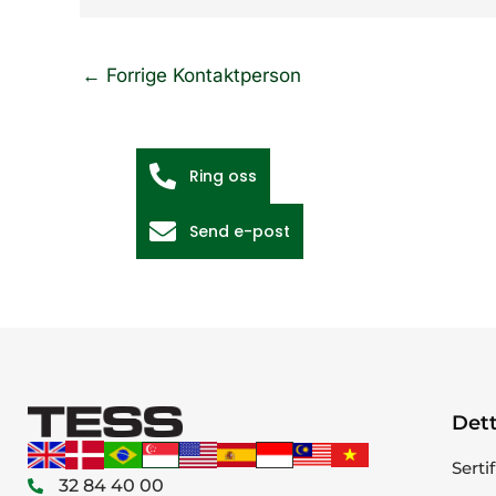
←
Forrige Kontaktperson
Ring oss
Send e-post
Dett
Serti
32 84 40 00