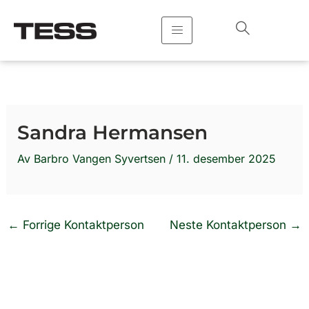
Hopp
rett
til
innholdet
Sandra Hermansen
Av
Barbro Vangen Syvertsen
/
11. desember 2025
←
Forrige Kontaktperson
Neste Kontaktperson
→